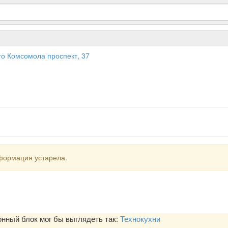
го Комсомола проспект, 37
формация устарела.
ный блок мог бы выглядеть так:
Технокухни