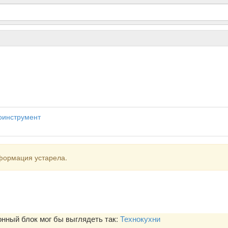
оинструмент
формация устарела.
ный блок мог бы выглядеть так:
Технокухни