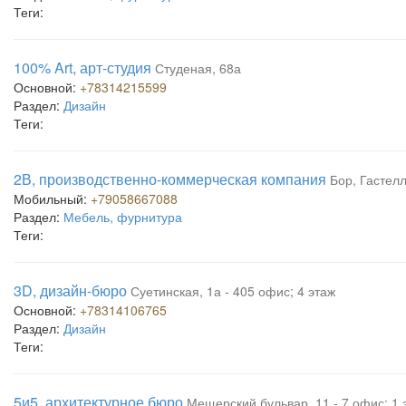
Теги:
100% Art, арт-студия
Студеная, 68а
Основной:
+78314215599
Раздел:
Дизайн
Теги:
2В, производственно-коммерческая компания
Бор, Гастелл
Мобильный:
+79058667088
Раздел:
Мебель, фурнитура
Теги:
3D, дизайн-бюро
Суетинская, 1а - 405 офис; 4 этаж
Основной:
+78314106765
Раздел:
Дизайн
Теги:
5и5, архитектурное бюро
Мещерский бульвар, 11 - 7 офис; 1 