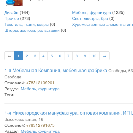
Дизайн
(164)
Мебель, фурнитура
(1225)
Прочее
(273)
Свет, люстры, бра
(0)
Текстиль, ткани, ковры
(0)
Художественные элементы инт
Шторы, жалюзи, рольставни
(0)
←
1
2
3
4
5
6
7
8
9
10
→
1-я Мебельная Компания, мебельная фабрика
Свободы, 63
Свободе
Основной:
+78312109201
Раздел:
Мебель, фурнитура
Теги:
1-я Нижегородская мануфактура, оптовая компания, ИП 
Высоковольтная, 16
Основной:
+78312791675
Раздел:
Мебель, фурнитура