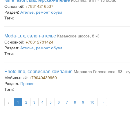
Костина, 6 к1 - 13 офис
Основной:
+78314216537
Раздел:
Ателье, ремонт обуви
Теги:
Moda-Lux, салон-ателье
Казанское шоссе, 8 к3
Основной:
+78312781424
Раздел:
Ателье, ремонт обуви
Теги:
Photo line, сервисная компания
Маршала Голованова, 63 - с
Мобильный:
+79040439960
Раздел:
Прочее
Теги:
←
1
2
3
4
5
6
7
8
9
10
→