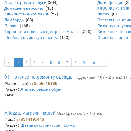
Ателье, ремонт обуви
(264)
Дезинфекция
(23
Домашний персонал
(10)
ЖКХ, ЖЭУ, ТСЖ
Клининговые компании
(57)
Лифты
(0)
Ломбарды
(68)
Постельные прин
Прочее
(165)
Ритуальные услу
Торговые и офисные центры, комплекс
(256)
Химчистки, прач
Швейная фурнитура, пряжа
(130)
Электро-, тепло-
←
1
2
3
4
5
6
7
8
9
10
→
911, ателье по ремонту одежды
Родионова, 187 - 2 этаж; ТР
Мобильный:
+79056616160
Раздел:
Ателье, ремонт обуви
Теги:
Altezza, магазин тканей
Октябрьская, 9 - 1 этаж
Факс:
+78314195448
Раздел:
Швейная фурнитура, пряжа
Теги: