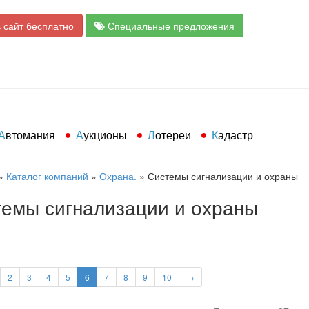
 сайт бесплатно
Специальные предложения
Автомания
Аукционы
Лотереи
Кадастр
»
Каталог компаний
»
Охрана.
»
Системы сигнализации и охраны
емы сигнализации и охраны
2
3
4
5
6
7
8
9
10
→