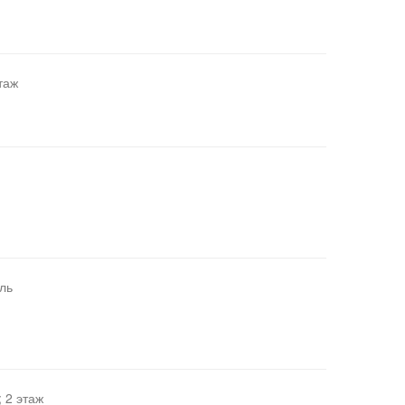
таж
ль
 2 этаж