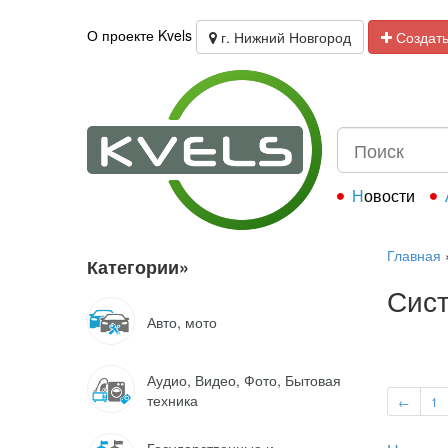
О проекте Kvels
г. Нижний Новгород
Создать
Новости
Главная
Категории
»
Сист
Авто, мото
Аудио, Видео, Фото, Бытовая
техника
←
1