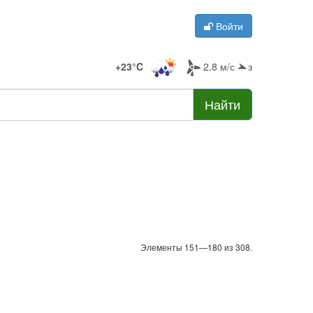
Войти
+23°C
2.8 м/с
з
Найти
Элементы 151—180 из 308.