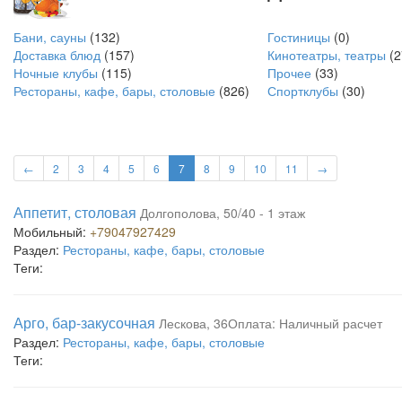
Бани, сауны
(132)
Гостиницы
(0)
Доставка блюд
(157)
Кинотеатры, театры
(2
Ночные клубы
(115)
Прочее
(33)
Рестораны, кафе, бары, столовые
(826)
Спортклубы
(30)
←
2
3
4
5
6
7
8
9
10
11
→
Аппетит, столовая
Долгополова, 50/40 - 1 этаж
Мобильный:
+79047927429
Раздел:
Рестораны, кафе, бары, столовые
Теги:
Арго, бар-закусочная
Лескова, 36Оплата: Наличный расчет
Раздел:
Рестораны, кафе, бары, столовые
Теги: